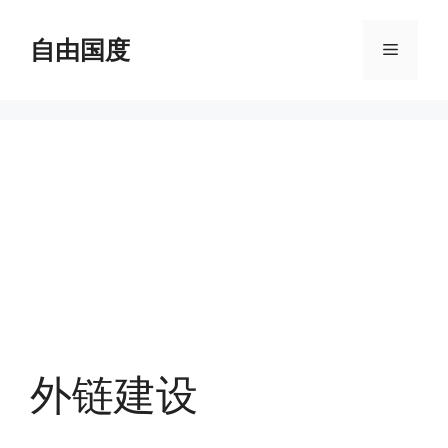
跳
至
自由国度
菜
内
容
单
外链建设