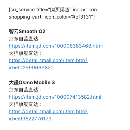
[su_service title=”购买渠道” icon=”icon:
shopping-cart” icon_color=”#ef3131″]
智云Smooth Q2
京东自营直达：
https://item.jd.com/100008383468.html
天猫旗舰直达：
https://detail.tmall.com/item.htm?
id=602999669820
大疆Osmo Mobile 3
京东自营直达：
https://item.jd.com/100007413582.html
天猫旗舰直达：
https://detail.tmall.com/item.htm?
id=599522776179