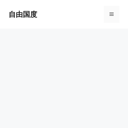
跳
至
自由国度
菜
内
容
单