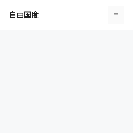
跳
至
自由国度
菜
内
容
单