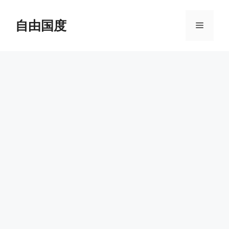
跳
至
自由国度
菜
内
容
单