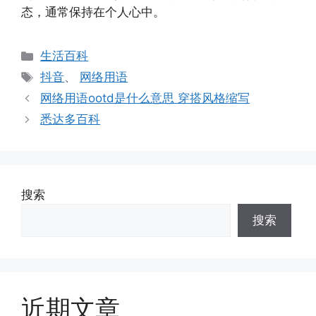
态，通常保持在个人心中。
分
生活百科
类
标
抖音
、
网络用语
签
网络用语ootd是什么意思 穿搭风格缩写
悉达多百科
搜索
搜索
近期文章