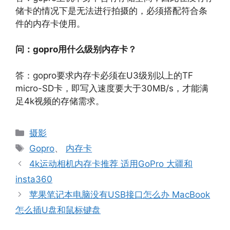
储卡的情况下是无法进行拍摄的，必须搭配符合条
件的内存卡使用。
问：gopro用什么级别内存卡？
答：gopro要求内存卡必须在U3级别以上的TF
micro-SD卡，即写入速度要大于30MB/s，才能满
足4k视频的存储需求。
分
摄影
类
标
Gopro
、
内存卡
签
4k运动相机内存卡推荐 适用GoPro 大疆和
insta360
苹果笔记本电脑没有USB接口怎么办 MacBook
怎么插U盘和鼠标键盘