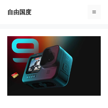
跳
至
自由国度
菜
内
容
单