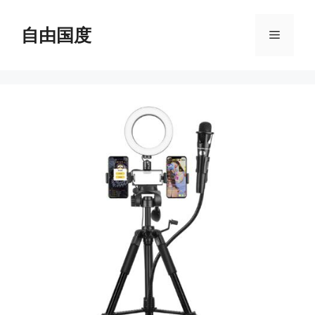
跳
至
自由国度
菜
内
容
单