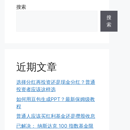
搜索
搜
索
近期文章
选择分红再投资还是现金分红？普通
投资者应该这样选
如何用豆包生成PPT？最新保姆级教
程
普通人应该买红利基金还是攒股收息
已解决： 纳斯达克 100 指数基金限