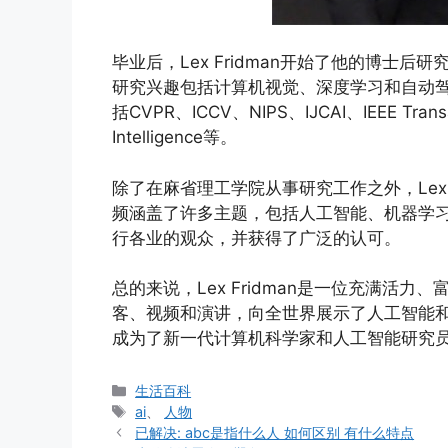
毕业后，Lex Fridman开始了他的博士
研究兴趣包括计算机视觉、深度学习和自动
括CVPR、ICCV、NIPS、IJCAI、IEEE Transact
Intelligence等。
除了在麻省理工学院从事研究工作之外，Lex 
频涵盖了许多主题，包括人工智能、机器学
行各业的观众，并获得了广泛的认可。
总的来说，Lex Fridman是一位充满活
客、视频和演讲，向全世界展示了人工智能
成为了新一代计算机科学家和人工智能研究
分
生活百科
类
标
ai
、
人物
签
已解决: abc是指什么人 如何区别 有什么特点