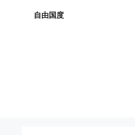
跳
至
自由国度
内
容