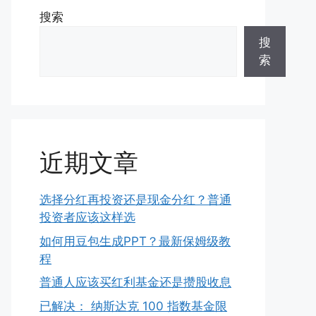
搜索
搜
索
近期文章
选择分红再投资还是现金分红？普通
投资者应该这样选
如何用豆包生成PPT？最新保姆级教
程
普通人应该买红利基金还是攒股收息
已解决： 纳斯达克 100 指数基金限