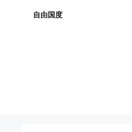
跳
至
自由国度
内
容