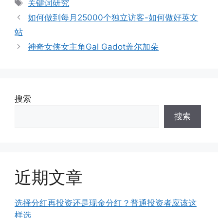
标
关键词研究
签
如何做到每月25000个独立访客-如何做好英文
站
神奇女侠女主角Gal Gadot盖尔加朵
搜索
搜索
近期文章
选择分红再投资还是现金分红？普通投资者应该这
样选