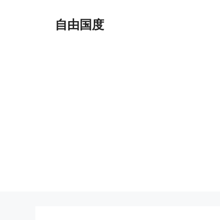
跳
至
自由国度
内
容