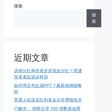
搜索
搜
索
近期文章
选择分红再投资还是现金分红？普通
投资者应该这样选
如何用豆包生成PPT？最新保姆级教
程
普通人应该买红利基金还是攒股收息
已解决： 纳斯达克 100 指数基金限