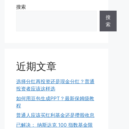
搜索
搜
索
近期文章
选择分红再投资还是现金分红？普通
投资者应该这样选
如何用豆包生成PPT？最新保姆级教
程
普通人应该买红利基金还是攒股收息
已解决： 纳斯达克 100 指数基金限