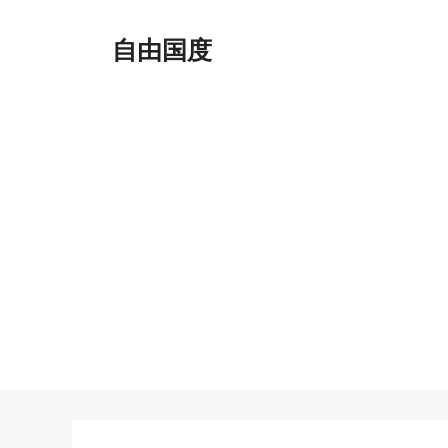
跳
至
自由国度
内
容