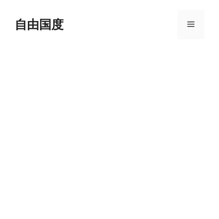
跳
至
自由国度
菜
内
容
单