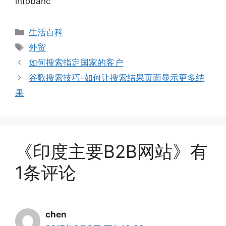
infobanc
分
生活百科
类
标
外贸
签
如何搜索指定国家的客户
谷歌搜索技巧-如何让搜索结果页面显示更多结
果
《印度主要B2B网站》有
1条评论
chen