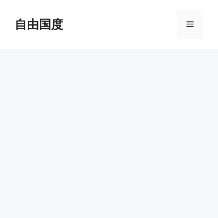
跳
至
自由国度
菜
内
容
单