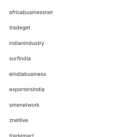
africabusinessnet
tradeget
indianindustry
surfindia
eindiabusiness
exportersindia
smenetwork
znetlive
trademart