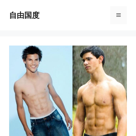
跳
至
自由国度
菜
内
容
单