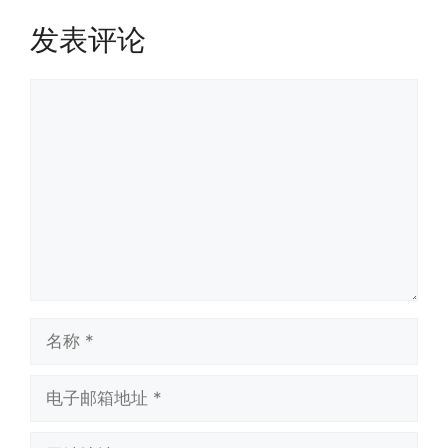
发表评论
评
论
名
称
电
子
邮
网