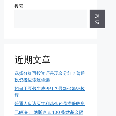
搜索
搜
索
近期文章
选择分红再投资还是现金分红？普通
投资者应该这样选
如何用豆包生成PPT？最新保姆级教
程
普通人应该买红利基金还是攒股收息
已解决： 纳斯达克 100 指数基金限