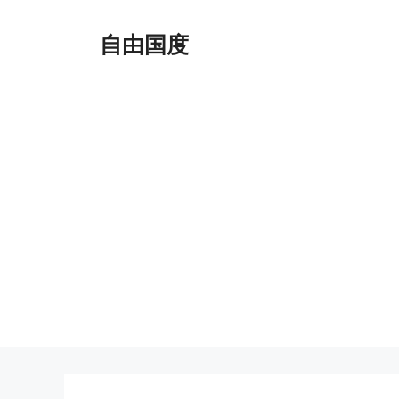
跳
至
自由国度
内
容