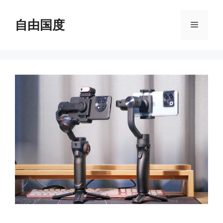
跳
至
自由国度
菜
内
容
单