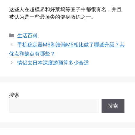
这些人在超模界和好莱坞等圈子中都很有名，并且
被认为是一些最顶尖的健身教练之一。
分
生活百科
类
手机稳定器M6和浩瀚M5相比做了哪些升级？其
优点和缺点有哪些？
情侣去日本深度游预算多少合适
搜索
搜索