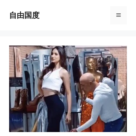
跳
至
自由国度
菜
内
容
单