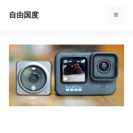
跳
至
自由国度
菜
内
容
单