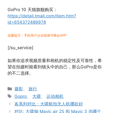
GoPro 10 天猫旗舰购买：
https://detail.tmall.com/item.htm?
id=654372489978
温馨提示：手机用户点击链接可唤起APP
[/su_service]
如果你追求视频质量和相机的稳定性及可靠性，希
望在拍摄时能看到镜头中的自己，那么GoPro是你
的不二选择。
分
摄影
、
旅行
类
标
Gopro
、
大疆
、
运动相机
签
各系列对比：大疆航拍无人机哪款好
对比: 大疆御 Mavic air 2S 和 Mavic 3 选哪个