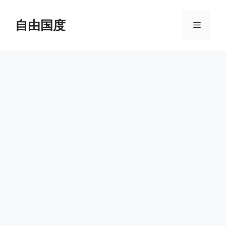
跳
至
自由国度
菜
内
容
单