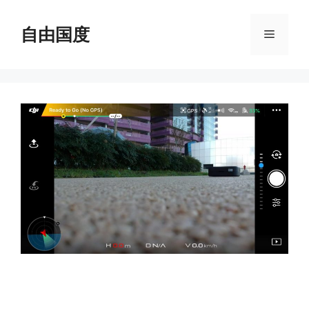
跳
至
自由国度
菜
内
容
单