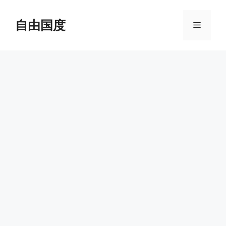
跳
至
自由国度
菜
内
容
单