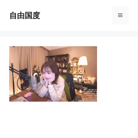
跳
至
自由国度
菜
内
容
单