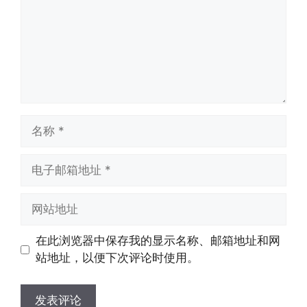
名
称
电
子
邮
网
箱
站
地
地
在此浏览器中保存我的显示名称、邮箱地址和网
址
址
站地址，以便下次评论时使用。