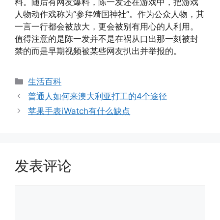
料。随后有网友爆料，陈一发还在游戏中，把游戏
人物动作戏称为“参拜靖国神社”。作为公众人物，其
一言一行都会被放大，更会被别有用心的人利用。
值得注意的是陈一发并不是在祸从口出那一刻被封
禁的而是早期视频被某些网友扒出并举报的。
分
生活百科
类
普通人如何来澳大利亚打工的4个途径
苹果手表iWatch有什么缺点
发表评论
评
论