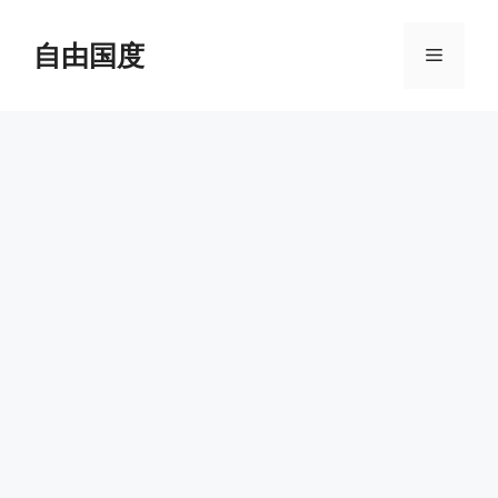
跳
至
自由国度
菜
内
容
单