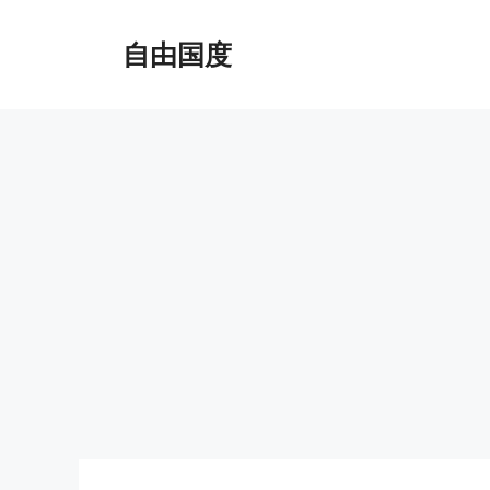
跳
至
自由国度
内
容