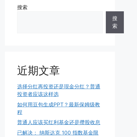
搜索
搜
索
近期文章
选择分红再投资还是现金分红？普通
投资者应该这样选
如何用豆包生成PPT？最新保姆级教
程
普通人应该买红利基金还是攒股收息
已解决： 纳斯达克 100 指数基金限