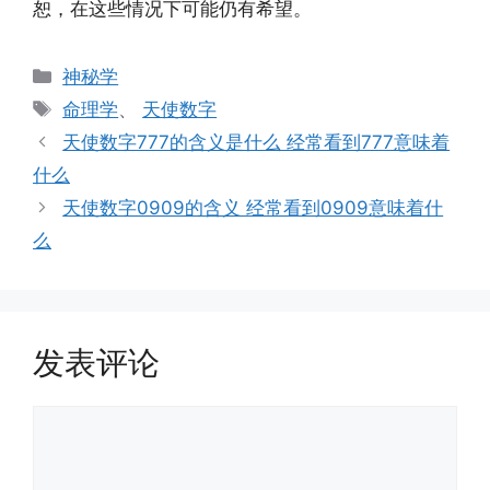
恕，在这些情况下可能仍有希望。
分
神秘学
类
标
命理学
、
天使数字
签
天使数字777的含义是什么 经常看到777意味着
什么
天使数字0909的含义 经常看到0909意味着什
么
发表评论
评
论