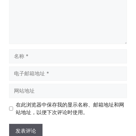
名
称
电
子
邮
网
箱
站
地
地
在此浏览器中保存我的显示名称、邮箱地址和网
址
址
站地址，以便下次评论时使用。