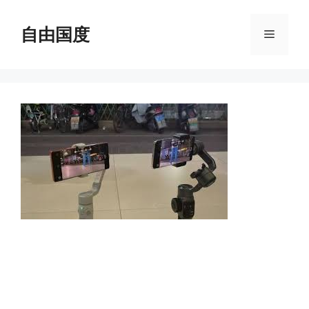
跳
至
自由国度
菜
内
容
单