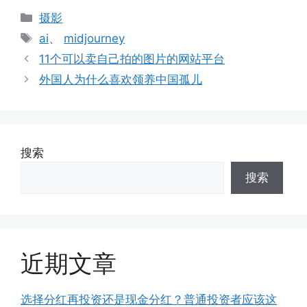
分
摄影
类
标
ai
、
midjourney
签
11个可以卖自己拍的图片的网站平台
外国人为什么喜欢领养中国孤儿
搜索
搜索
近期文章
选择分红再投资还是现金分红？普通投资者应该这