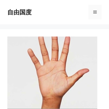
跳
至
自由国度
菜
内
容
单