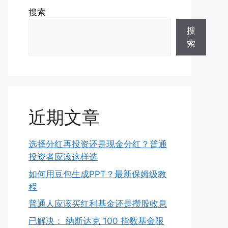
搜索
搜
索
近期文章
选择分红再投资还是现金分红？普通
投资者应该这样选
如何用豆包生成PPT？最新保姆级教
程
普通人应该买红利基金还是攒股收息
已解决： 纳斯达克 100 指数基金限