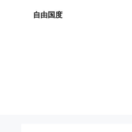
跳
至
自由国度
内
容