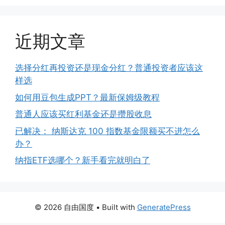
近期文章
选择分红再投资还是现金分红？普通投资者应该这
样选
如何用豆包生成PPT？最新保姆级教程
普通人应该买红利基金还是攒股收息
已解决： 纳斯达克 100 指数基金限额买不进怎么
办？
纳指ETF选哪个？新手看完就明白了
© 2026 自由国度
• Built with
GeneratePress