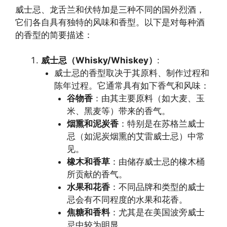
威士忌、龙舌兰和伏特加是三种不同的国外烈酒，
它们各自具有独特的风味和香型。以下是对每种酒
的香型的简要描述：
威士忌（Whisky/Whiskey）
:
威士忌的香型取决于其原料、制作过程和
陈年过程。它通常具有如下香气和风味：
谷物香
：由其主要原料（如大麦、玉
米、黑麦等）带来的香气。
烟熏和泥炭香
：特别是在苏格兰威士
忌（如泥炭烟熏的艾雷威士忌）中常
见。
橡木和香草
：由储存威士忌的橡木桶
所贡献的香气。
水果和花香
：不同品牌和类型的威士
忌会有不同程度的水果和花香。
焦糖和香料
：尤其是在美国波旁威士
忌中较为明显。