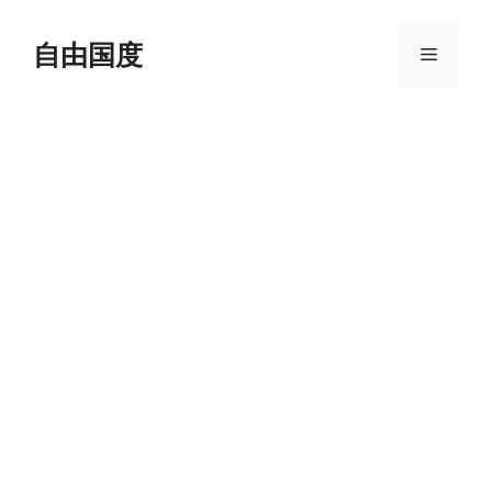
跳
至
自由国度
菜
内
容
单