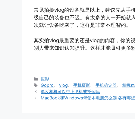
常见拍摄vlog的设备就是以上，建议先从
级自己的装备也不迟。有太多的人一开始就入
次就让设备吃灰了，这样是非常不理智的。
其实拍vlog最重要的还是vlog的内容，
别人带来知识认知提升。这样才能吸引更多
分
摄影
类
标
Gopro
、
vlog
、
手机摄影
、
手机稳定器
、
相机稳
签
单反相机可以带上飞机或托运吗
MacBook和Windows笔记本电脑怎么选 各有哪