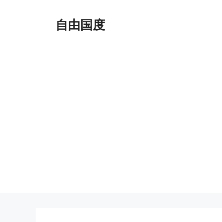
跳
至
自由国度
内
容