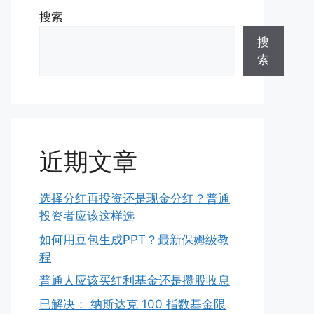
搜索
搜
索
近期文章
选择分红再投资还是现金分红？普通
投资者应该这样选
如何用豆包生成PPT？最新保姆级教
程
普通人应该买红利基金还是攒股收息
已解决： 纳斯达克 100 指数基金限