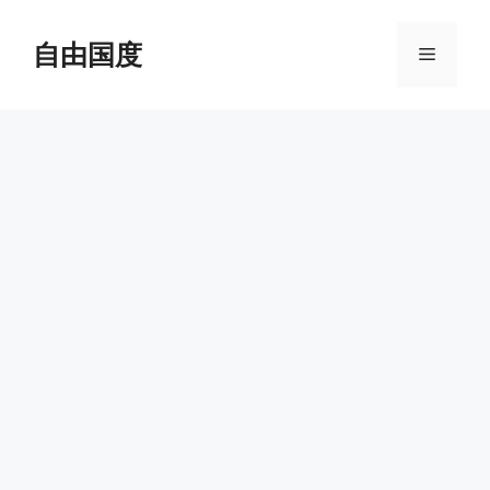
跳
至
自由国度
菜
内
容
单