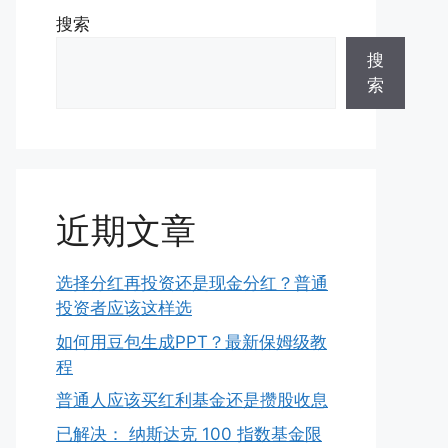
搜索
搜
索
近期文章
选择分红再投资还是现金分红？普通
投资者应该这样选
如何用豆包生成PPT？最新保姆级教
程
普通人应该买红利基金还是攒股收息
已解决： 纳斯达克 100 指数基金限