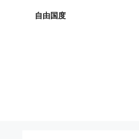
跳
至
自由国度
内
容