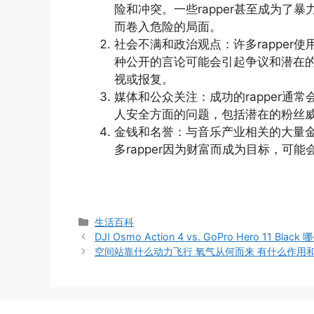
险和冲突。一些rapper甚至成为了暴
而卷入危险的局面。
社会不满和政治观点：许多rappe
种公开的言论可能会引起争议和潜在
视或报复。
媒体和公众关注：成功的rapper
人安全方面的问题，包括潜在的粉丝
金钱和名誉：与音乐产业相关的大量
多rapper因为财富而成为目标，可
分
生活百科
类
DJI Osmo Action 4 vs. GoPro Hero 11 Bla
空间站靠什么动力飞行 氧气从何而来 有什么作用