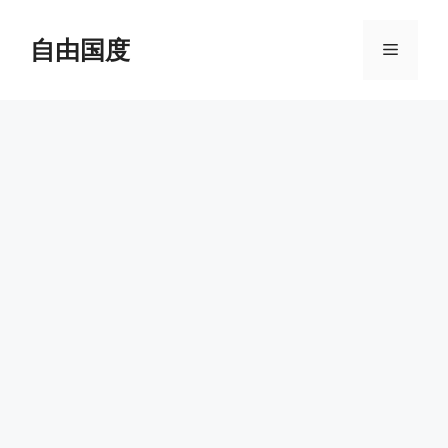
跳
至
自由国度
菜
内
容
单