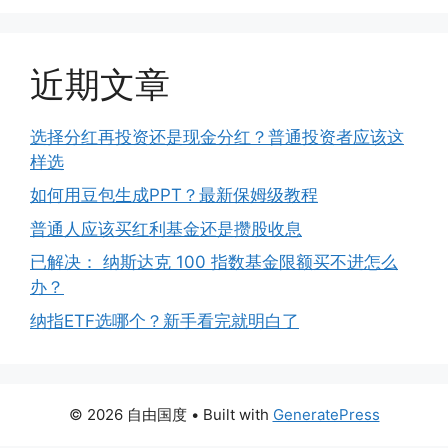
近期文章
选择分红再投资还是现金分红？普通投资者应该这
样选
如何用豆包生成PPT？最新保姆级教程
普通人应该买红利基金还是攒股收息
已解决： 纳斯达克 100 指数基金限额买不进怎么
办？
纳指ETF选哪个？新手看完就明白了
© 2026 自由国度
• Built with
GeneratePress