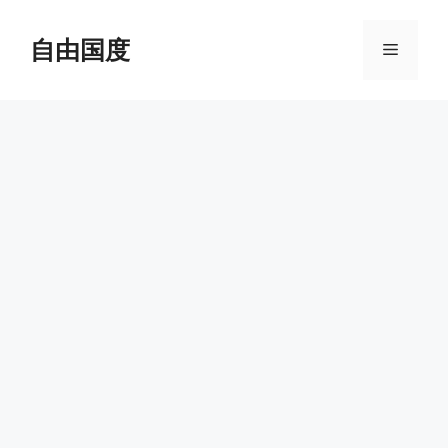
跳
至
自由国度
菜
内
容
单