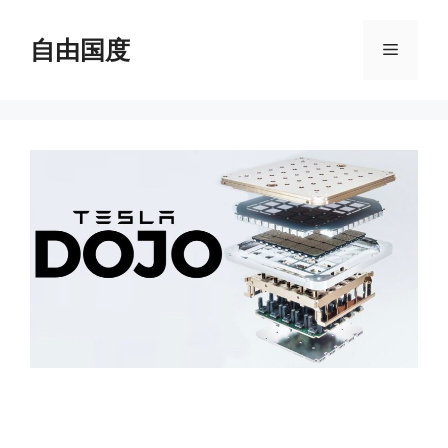
跳
至
自由国度
菜
内
容
单