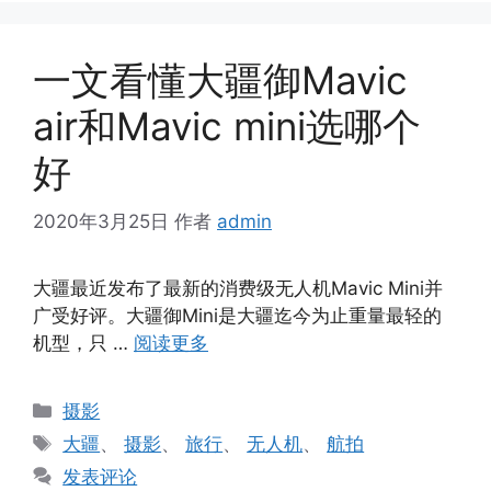
一文看懂大疆御Mavic
air和Mavic mini选哪个
好
2020年3月25日
作者
admin
大疆最近发布了最新的消费级无人机Mavic Mini并
广受好评。大疆御Mini是大疆迄今为止重量最轻的
机型，只 …
阅读更多
分
摄影
类
标
大疆
、
摄影
、
旅行
、
无人机
、
航拍
签
发表评论