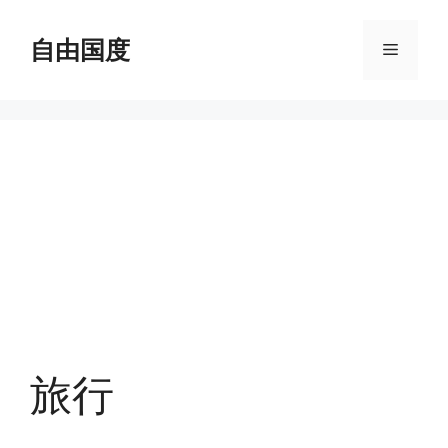
跳
至
自由国度
菜
内
容
单
旅行