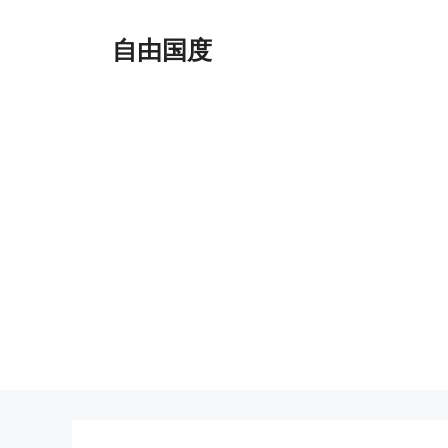
跳
至
自由国度
内
容