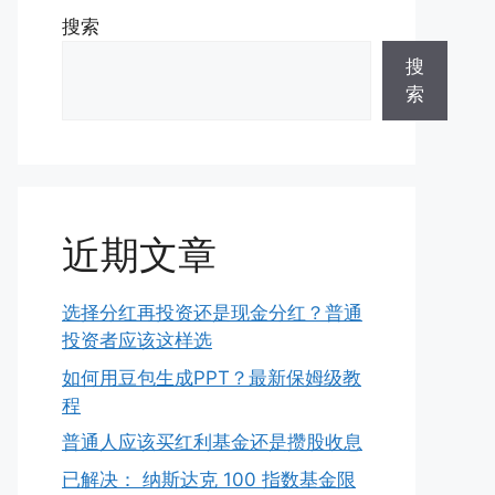
搜索
搜
索
近期文章
选择分红再投资还是现金分红？普通
投资者应该这样选
如何用豆包生成PPT？最新保姆级教
程
普通人应该买红利基金还是攒股收息
已解决： 纳斯达克 100 指数基金限