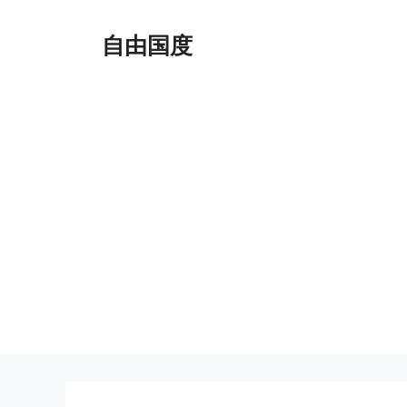
跳
至
自由国度
内
容