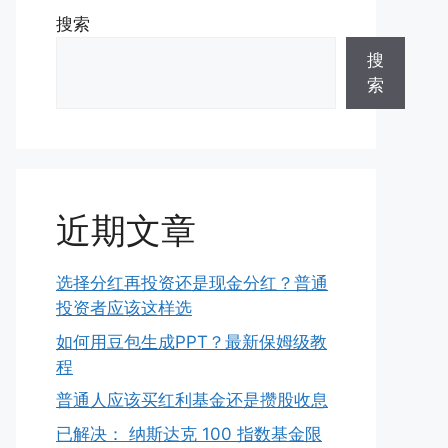
搜索
搜
索
近期文章
选择分红再投资还是现金分红？普通
投资者应该这样选
如何用豆包生成PPT？最新保姆级教
程
普通人应该买红利基金还是攒股收息
已解决： 纳斯达克 100 指数基金限