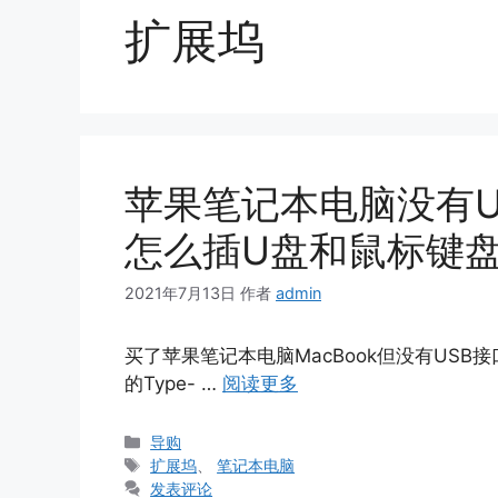
扩展坞
苹果笔记本电脑没有US
怎么插U盘和鼠标键
2021年7月13日
作者
admin
买了苹果笔记本电脑MacBook但没有USB
的Type- …
阅读更多
分
导购
类
标
扩展坞
、
笔记本电脑
签
发表评论