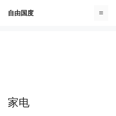
跳
至
自由国度
菜
内
容
单
家电