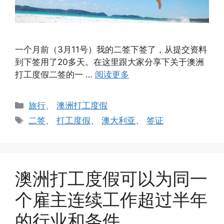
一个月前（3月11号）我的二签下签了，从提交资料
到下签用了20多天。在这里跟大家分享下关于澳洲
打工度假二签的一 …
阅读更多
分
旅行
、
澳洲打工度假
类
标
二签
、
打工度假
、
澳大利亚
、
签证
签
澳洲打工度假可以为同一
个雇主连续工作超过半年
的行业和条件