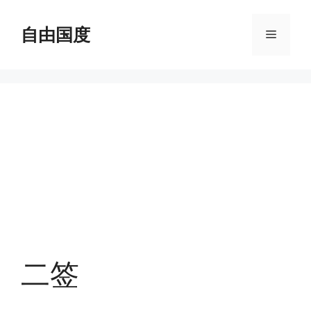
跳
至
自由国度
菜
内
容
单
二签