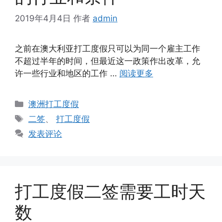
2019年4月4日
作者
admin
之前在澳大利亚打工度假只可以为同一个雇主工作
不超过半年的时间，但最近这一政策作出改革，允
许一些行业和地区的工作 …
阅读更多
分
澳洲打工度假
类
标
二签
、
打工度假
签
发表评论
打工度假二签需要工时天
数