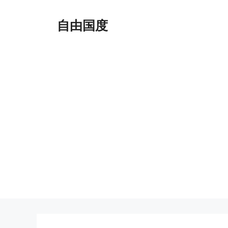
跳
至
自由国度
内
容