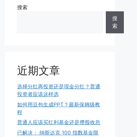
搜索
搜
索
近期文章
选择分红再投资还是现金分红？普通
投资者应该这样选
如何用豆包生成PPT？最新保姆级教
程
普通人应该买红利基金还是攒股收息
已解决： 纳斯达克 100 指数基金限