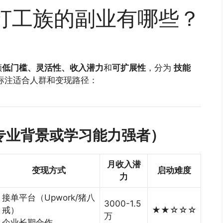
通打工族的副业有哪些？
顾
低门槛、灵活性、收入潜力
和
可扩展性
，分为
技能
标注适合人群和变现路径：
专业背景或学习能力强者）
月收入潜
变现方式
启动难度
力
接单平台（Upwork/猪八
3000-1.5
戒）
★★☆☆☆
万
企业长期合作