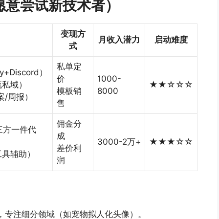
愿意尝试新技术者）
变现方
月收入潜力
启动难度
式
私单定
y+Discord）
价
1000-
流私域）
★★☆☆☆
模板销
8000
文案/周报）
售
佣金分
第三方一件代
成
3000-2万+
★★★☆☆
差价利
工具辅助）
润
技巧，专注细分领域（如宠物拟人化头像）。