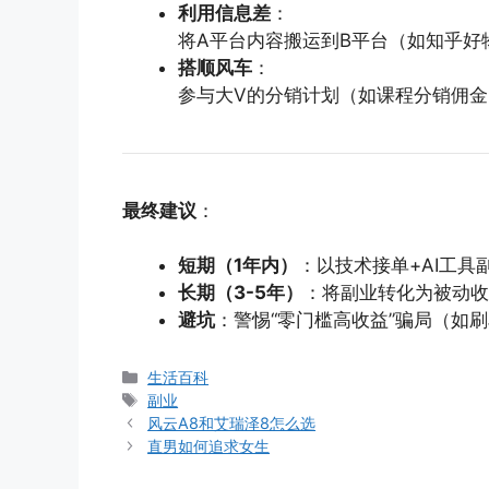
利用信息差
：
将A平台内容搬运到B平台（如知乎好
搭顺风车
：
参与大V的分销计划（如课程分销佣金3
最终建议
：
短期（1年内）
：以技术接单+AI工
长期（3-5年）
：将副业转化为被动收
避坑
：警惕“零门槛高收益”骗局（如
分
生活百科
类
标
副业
签
风云A8和艾瑞泽8怎么选
直男如何追求女生