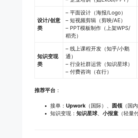
– 平面设计（海报/Logo）
设计/创意
– 短视频剪辑（剪映/AE）
类
– PPT模板制作（上架WPS/
稻壳）
– 线上课程开发（知乎/小鹅
知识变现
通）
类
– 行业社群运营（知识星球）
– 付费咨询（在行）
推荐平台
：
接单：
Upwork
（国际）、
圆领
（国内
知识变现：
知识星球
、
小报童
（轻量