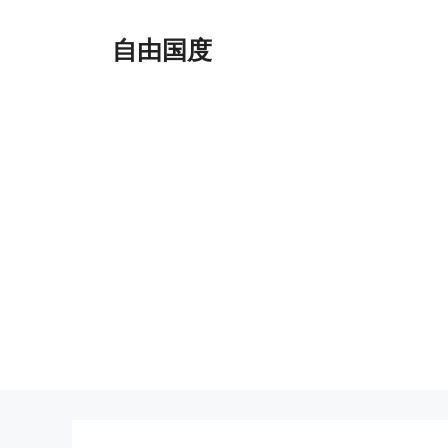
跳
至
自由国度
内
容