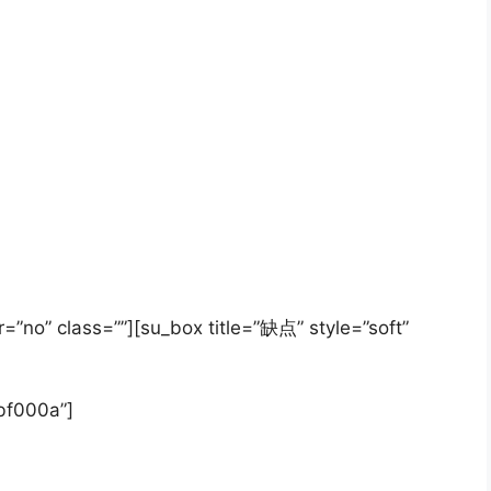
=”no” class=””][su_box title=”缺点” style=”soft”
#bf000a”]