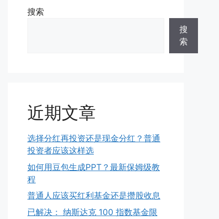
搜索
搜
索
近期文章
选择分红再投资还是现金分红？普通
投资者应该这样选
如何用豆包生成PPT？最新保姆级教
程
普通人应该买红利基金还是攒股收息
已解决： 纳斯达克 100 指数基金限