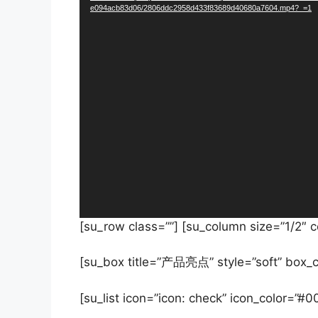
播
e094acb83d06/2806ddc2958d433f83689d40680a7604.mp4?_=1
放
器
[su_row class=””] [su_column size=”1/2″ c
[su_box title=”产品亮点” style=”soft” box_
[su_list icon=”icon: check” icon_color=”#0