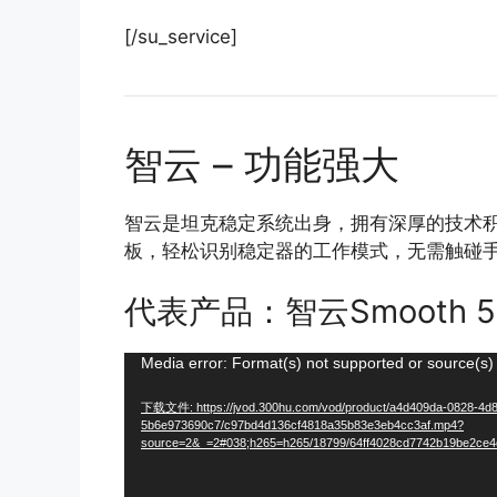
[/su_service]
智云 – 功能强大
智云是坦克稳定系统出身，拥有深厚的技术
板，轻松识别稳定器的工作模式，无需触碰
代表产品：智云Smooth 5
视
Media error: Format(s) not supported or source(s)
频
下载文件: https://jvod.300hu.com/vod/product/a4d409da-0828-4d
播
5b6e973690c7/c97bd4d136cf4818a35b83e3eb4cc3af.mp4?
source=2&_=2#038;h265=h265/18799/64ff4028cd7742b19be2ce4
放
器