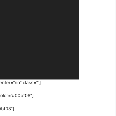
enter=”no” class=””]
color=”#00bf08″]
0bf08″]