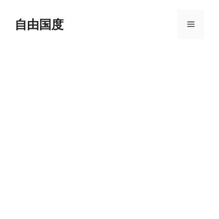
跳
至
自由国度
菜
内
容
单