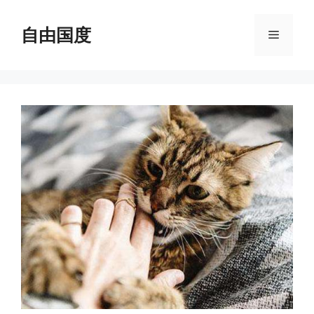
跳
至
自由国度
菜
内
容
单