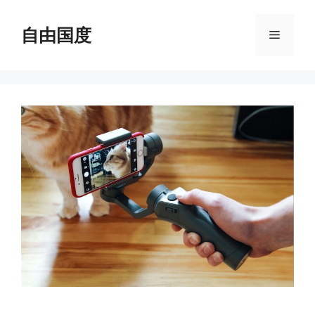
跳
至
自由国度
菜
内
容
单