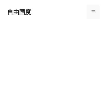
跳
至
自由国度
菜
内
容
单