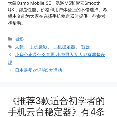
大疆Osmo Mobile SE、浩瀚M5和智云Smooth
Q3，都是性能、价格和用户体验上的不错选择。希
望本文能为大家在选择手机稳定器时提供一些参考
和帮助。
分
摄影
类
标
大疆
、
手机摄影
、
手机稳定器
、
智云
签
小资心态是什么意思 小资男人女人都有哪些表
现
日本最受欢迎的5大运动
《推荐3款适合初学者的
手机云台稳定器》有4条