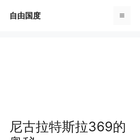
跳
至
自由国度
菜
内
容
单
尼古拉特斯拉369的