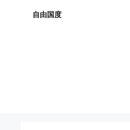
跳
至
自由国度
内
容