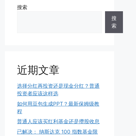
搜索
搜
索
近期文章
选择分红再投资还是现金分红？普通
投资者应该这样选
如何用豆包生成PPT？最新保姆级教
程
普通人应该买红利基金还是攒股收息
已解决： 纳斯达克 100 指数基金限