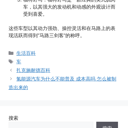
车，以其强大的发动机和动感的外观设计而
受到喜爱。
这些车型以其动力强劲、操控灵活和在马路上的表
现活跃而得到”马路三剑客”的称呼。
分
生活百科
类
标
车
签
扎克施耐德百科
氢能源汽车为什么不能普及 成本高吗 怎么被制
造出来的
搜索