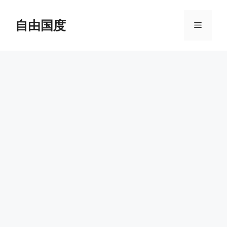
跳
至
自由国度
菜
内
容
单