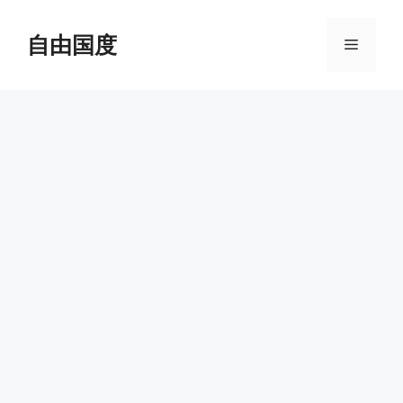
跳
至
自由国度
菜
内
容
单