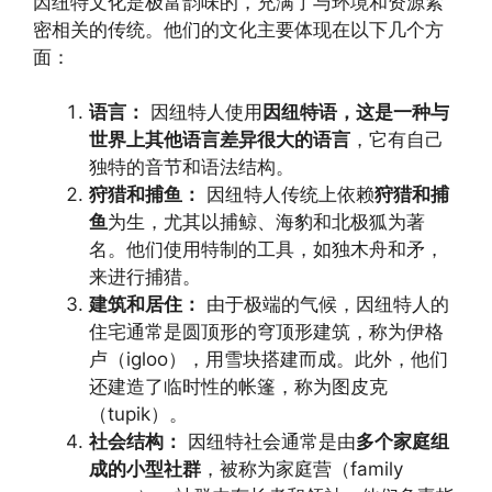
因纽特文化是极富韵味的，充满了与环境和资源紧
密相关的传统。他们的文化主要体现在以下几个方
面：
语言：
因纽特人使用
因纽特语，这是一种与
世界上其他语言差异很大的语言
，它有自己
独特的音节和语法结构。
狩猎和捕鱼：
因纽特人传统上依赖
狩猎和捕
鱼
为生，尤其以捕鲸、海豹和北极狐为著
名。他们使用特制的工具，如独木舟和矛，
来进行捕猎。
建筑和居住：
由于极端的气候，因纽特人的
住宅通常是圆顶形的穹顶形建筑，称为伊格
卢（igloo），用雪块搭建而成。此外，他们
还建造了临时性的帐篷，称为图皮克
（tupik）。
社会结构：
因纽特社会通常是由
多个家庭组
成的小型社群
，被称为家庭营（family